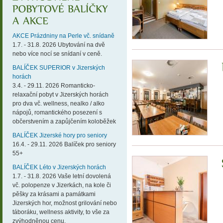
AKCE Prázdniny na Perle vč. snídaně
1.7. - 31.8. 2026 Ubytování na dvě
nebo více nocí se snídaní v ceně.
BALÍČEK SUPERIOR v Jizerských
horách
3.4. - 29.11. 2026 Romanticko-
relaxační pobyt v Jizerských horách
pro dva vč. wellness, nealko / alko
nápojů, romantického posezení s
občerstvením a zapůjčením koloběžek
BALÍČEK Jizerské hory pro seniory
16.4. - 29.11. 2026 Balíček pro seniory
55+
BALÍČEK Léto v Jizerských horách
1.7. - 31.8. 2026 Vaše letní dovolená
vč. polopenze v Jizerkách, na kole či
pěšky za krásami a památkami
Jizerských hor, možnost grilování nebo
táboráku, wellness aktivity, to vše za
zvýhodněnou cenu.