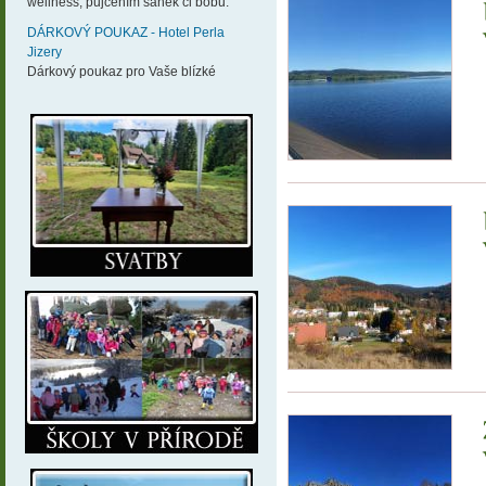
wellness, půjčením sáněk či bobů.
DÁRKOVÝ POUKAZ - Hotel Perla
Jizery
Dárkový poukaz pro Vaše blízké