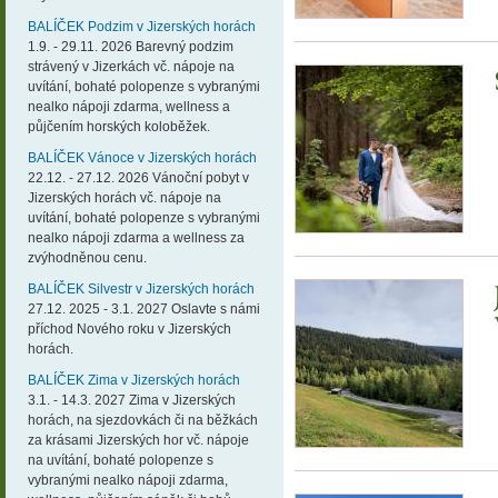
BALÍČEK Podzim v Jizerských horách
1.9. - 29.11. 2026 Barevný podzim
strávený v Jizerkách vč. nápoje na
uvítání, bohaté polopenze s vybranými
nealko nápoji zdarma, wellness a
půjčením horských koloběžek.
BALÍČEK Vánoce v Jizerských horách
22.12. - 27.12. 2026 Vánoční pobyt v
Jizerských horách vč. nápoje na
uvítání, bohaté polopenze s vybranými
nealko nápoji zdarma a wellness za
zvýhodněnou cenu.
BALÍČEK Silvestr v Jizerských horách
27.12. 2025 - 3.1. 2027 Oslavte s námi
příchod Nového roku v Jizerských
horách.
BALÍČEK Zima v Jizerských horách
3.1. - 14.3. 2027 Zima v Jizerských
horách, na sjezdovkách či na běžkách
za krásami Jizerských hor vč. nápoje
na uvítání, bohaté polopenze s
vybranými nealko nápoji zdarma,