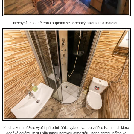
Nechybí ani oddělená koupelna se sprchovým koutem a toaletou.
K ochlazení můžete využít přírodní tůňku vybudovanou v říčce Kamenici, která
dodává celému místu příjemnou horskou atmosféru, nebo sprchu přímo ve