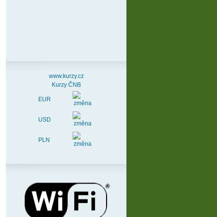
www.kurzy.cz
Kurzy ČNB
EUR
USD
PLN