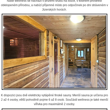
Naše wellness se nachází v přízemí srubu na louce, v klidném prostředí
obklopeném přírodou, a nabízí příjemné místo pro odpočinek po dni stráveném v
Jizerských horách.
K dispozici jsou dvě elektricky vytápěné finské sauny. Menší sauna je určena pro
2 až 4 osoby, větší pohodlně pojme 6 až 8 osob. Součástí wellness je také menší
vířivka pro maximálně 2 osoby.