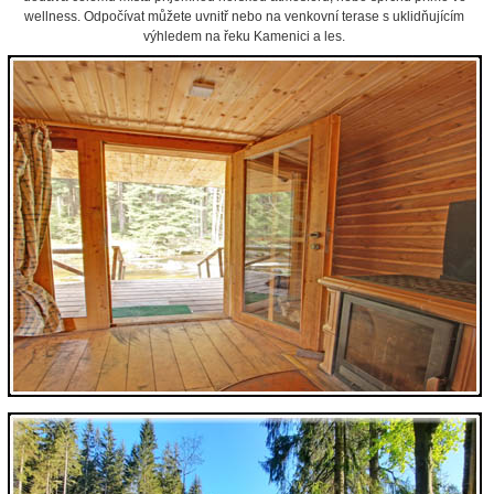
wellness. Odpočívat můžete uvnitř nebo na venkovní terase s uklidňujícím
výhledem na řeku Kamenici a les.