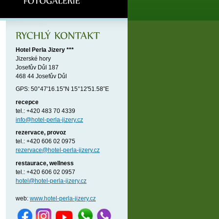
Hotel Perla Jizery ***
Jizerské hory
Josefův Důl 187
468 44 Josefův Důl
GPS: 50°47'16.15”N 15°12'51.58”E
recepce
tel.: +420 483 70 4339
info@hotel-perla-jizery.cz
rezervace, provoz
tel.: +420 606 02 0975
rezervace@hotel-perla-jizery.cz
restaurace, wellness
tel.: +420 606 02 0957
hotel@hotel-perla-jizery.cz
web:
www.hotel-perla-jizery.cz