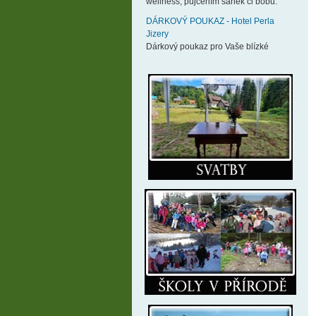
wellness, půjčením sáněk či bobů.
DÁRKOVÝ POUKAZ - Hotel Perla
Jizery
Dárkový poukaz pro Vaše blízké