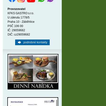
Provozovatel
KFKS GASTRO s.r.o.
U zákrutu 1778/5
Praha 10 - Záběhlice
PSČ 106 00
IČ: 29059682
DIČ: cz29059682
podrobné kontakty