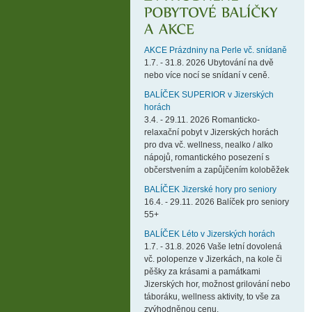
AKCE Prázdniny na Perle vč. snídaně
1.7. - 31.8. 2026 Ubytování na dvě
nebo více nocí se snídaní v ceně.
BALÍČEK SUPERIOR v Jizerských
horách
3.4. - 29.11. 2026 Romanticko-
relaxační pobyt v Jizerských horách
pro dva vč. wellness, nealko / alko
nápojů, romantického posezení s
občerstvením a zapůjčením koloběžek
BALÍČEK Jizerské hory pro seniory
16.4. - 29.11. 2026 Balíček pro seniory
55+
BALÍČEK Léto v Jizerských horách
1.7. - 31.8. 2026 Vaše letní dovolená
vč. polopenze v Jizerkách, na kole či
pěšky za krásami a památkami
Jizerských hor, možnost grilování nebo
táboráku, wellness aktivity, to vše za
zvýhodněnou cenu.