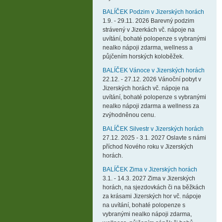
BALÍČEK Podzim v Jizerských horách
1.9. - 29.11. 2026 Barevný podzim
strávený v Jizerkách vč. nápoje na
uvítání, bohaté polopenze s vybranými
nealko nápoji zdarma, wellness a
půjčením horských koloběžek.
BALÍČEK Vánoce v Jizerských horách
22.12. - 27.12. 2026 Vánoční pobyt v
Jizerských horách vč. nápoje na
uvítání, bohaté polopenze s vybranými
nealko nápoji zdarma a wellness za
zvýhodněnou cenu.
BALÍČEK Silvestr v Jizerských horách
27.12. 2025 - 3.1. 2027 Oslavte s námi
příchod Nového roku v Jizerských
horách.
BALÍČEK Zima v Jizerských horách
3.1. - 14.3. 2027 Zima v Jizerských
horách, na sjezdovkách či na běžkách
za krásami Jizerských hor vč. nápoje
na uvítání, bohaté polopenze s
vybranými nealko nápoji zdarma,