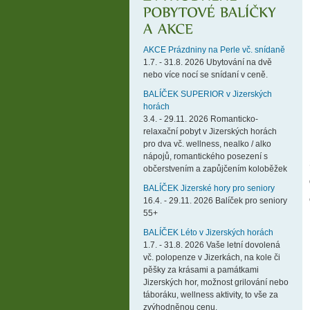
AKCE Prázdniny na Perle vč. snídaně
1.7. - 31.8. 2026 Ubytování na dvě
nebo více nocí se snídaní v ceně.
BALÍČEK SUPERIOR v Jizerských
horách
3.4. - 29.11. 2026 Romanticko-
relaxační pobyt v Jizerských horách
pro dva vč. wellness, nealko / alko
nápojů, romantického posezení s
občerstvením a zapůjčením koloběžek
BALÍČEK Jizerské hory pro seniory
16.4. - 29.11. 2026 Balíček pro seniory
55+
BALÍČEK Léto v Jizerských horách
1.7. - 31.8. 2026 Vaše letní dovolená
vč. polopenze v Jizerkách, na kole či
pěšky za krásami a památkami
Jizerských hor, možnost grilování nebo
táboráku, wellness aktivity, to vše za
zvýhodněnou cenu.