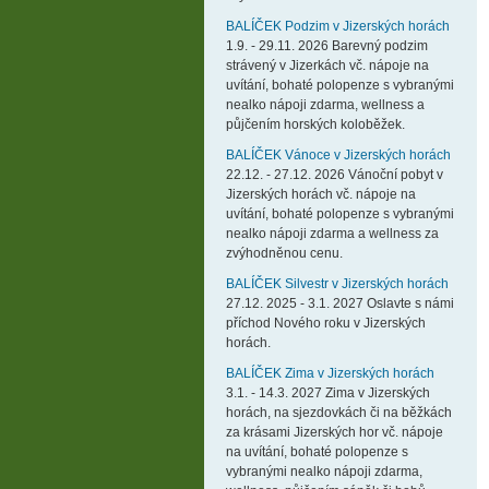
BALÍČEK Podzim v Jizerských horách
1.9. - 29.11. 2026 Barevný podzim
strávený v Jizerkách vč. nápoje na
uvítání, bohaté polopenze s vybranými
nealko nápoji zdarma, wellness a
půjčením horských koloběžek.
BALÍČEK Vánoce v Jizerských horách
22.12. - 27.12. 2026 Vánoční pobyt v
Jizerských horách vč. nápoje na
uvítání, bohaté polopenze s vybranými
nealko nápoji zdarma a wellness za
zvýhodněnou cenu.
BALÍČEK Silvestr v Jizerských horách
27.12. 2025 - 3.1. 2027 Oslavte s námi
příchod Nového roku v Jizerských
horách.
BALÍČEK Zima v Jizerských horách
3.1. - 14.3. 2027 Zima v Jizerských
horách, na sjezdovkách či na běžkách
za krásami Jizerských hor vč. nápoje
na uvítání, bohaté polopenze s
vybranými nealko nápoji zdarma,