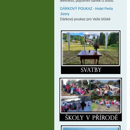
wellness, půjčením sáněk či bobů.
DÁRKOVÝ POUKAZ - Hotel Perla
Jizery
Dárkový poukaz pro Vaše blízké