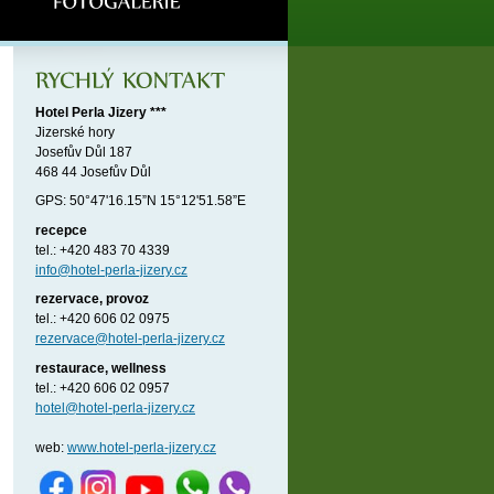
Hotel Perla Jizery ***
Jizerské hory
Josefův Důl 187
468 44 Josefův Důl
GPS: 50°47'16.15”N 15°12'51.58”E
recepce
tel.: +420 483 70 4339
info@hotel-perla-jizery.cz
rezervace, provoz
tel.: +420 606 02 0975
rezervace@hotel-perla-jizery.cz
restaurace, wellness
tel.: +420 606 02 0957
hotel@hotel-perla-jizery.cz
web:
www.hotel-perla-jizery.cz