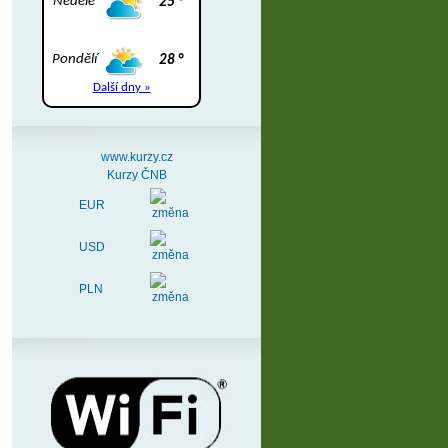
www.kurzy.cz
Kurzy ČNB
EUR
USD
PLN