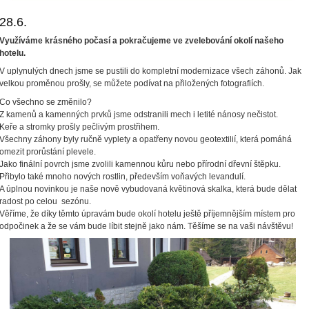
28.6.
Využíváme krásného počasí a pokračujeme ve zvelebování okolí našeho
hotelu.
V uplynulých dnech jsme se pustili do kompletní modernizace všech záhonů. Jak
velkou proměnou prošly, se můžete podívat na přiložených fotografiích.
Co všechno se změnilo?
Z kamenů a kamenných prvků jsme odstranili mech i letité nánosy nečistot.
Keře a stromky prošly pečlivým prostřihem.
Všechny záhony byly ručně vyplety a opatřeny novou geotextilií, která pomáhá
omezit prorůstání plevele.
Jako finální povrch jsme zvolili kamennou kůru nebo přírodní dřevní štěpku.
Přibylo také mnoho nových rostlin, především voňavých levandulí.
A úplnou novinkou je naše nově vybudovaná květinová skalka, která bude dělat
radost po celou
sezónu.
Věříme, že díky těmto úpravám bude okolí hotelu ještě příjemnějším místem pro
odpočinek a že se vám bude líbit stejně jako nám. Těšíme se na vaši návštěvu!