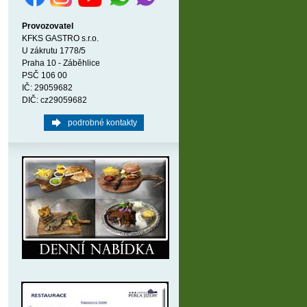
Provozovatel
KFKS GASTRO s.r.o.
U zákrutu 1778/5
Praha 10 - Záběhlice
PSČ 106 00
IČ: 29059682
DIČ: cz29059682
podrobné kontakty