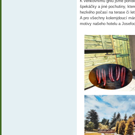
K venkovnímu grilu jsme pořídi
špekáčky a jiné pochutiny, kte
hezkého počasí na terase či le
A pro všechny kolemjdoucí mám
motivy našeho hotelu a Josefod