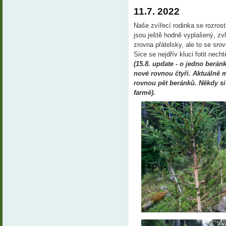
11.7. 2022
Naše zvířecí rodinka se rozros
jsou ještě hodně vyplašený, z
zrovna přátelsky, ale to se srov
Sice se nejdřív kluci fotit necht
(15.8. update - o jedno beránk
nové rovnou čtyři. Aktuálně m
rovnou pět beránků. Někdy si
farmě).