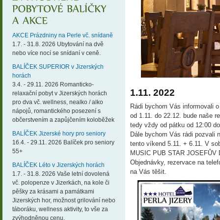
AKCE Prázdniny na Perle vč. snídaně
1.7. - 31.8. 2026 Ubytování na dvě
nebo více nocí se snídaní v ceně.
BALÍČEK SUPERIOR v Jizerských
horách
3.4. - 29.11. 2026 Romanticko-
1.11. 2022
relaxační pobyt v Jizerských horách
pro dva vč. wellness, nealko / alko
Rádi bychom Vás informovali o
nápojů, romantického posezení s
od 1.11. do 22.12. bude naše r
občerstvením a zapůjčením koloběžek
tedy vždy od pátku od 12:00 do
BALÍČEK Jizerské hory pro seniory
Dále bychom Vás rádi pozvali 
16.4. - 29.11. 2026 Balíček pro seniory
tento víkend 5.11. + 6.11. V so
55+
MUSIC PUB STAR JOSEFŮV 
Objednávky, rezervace na tele
BALÍČEK Léto v Jizerských horách
na Vás těšit.
1.7. - 31.8. 2026 Vaše letní dovolená
vč. polopenze v Jizerkách, na kole či
pěšky za krásami a památkami
Jizerských hor, možnost grilování nebo
táboráku, wellness aktivity, to vše za
zvýhodněnou cenu.