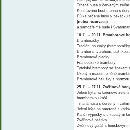
Trhaná husa s červeným zelím
Konfitované husí stehno s červ
Půlka pečené husy v pekáčku s
(nutná rezervace)
a samozřejmě bude i Svatomarti
18.11. – 20.11. Bramborové h
Bramboráčky
Tradiční houbáky (bramboráčky 
Brambor s tvarohem, pažitkou
Bramborové placky
Francouzské brambory
Tyrolské brambory se špekem a
Uzeným masem plněné brambor
Bramborové halušky s brynzo
25.11. – 27.11. Zvěřinové hod
Jelení kýta na kořenové zelen
bramborovou kaší
Trhaná husa s červeným zelím
Jelení kýta na smetaně s karlo
Kančí výpečky s chlupatými kn
Zvěřinová paštika
Zvěřinový guláš s houskovými 