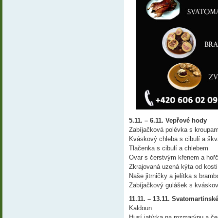
5.11. – 6.11. Vepřové hody
Zabíjačková polévka s kroupam
Kváskový chleba s cibulí a šk
Tlačenka s cibulí a chlebem
Ovar s čerstvým křenem a hořč
Zkrajovaná uzená kýta od kosti
Naše jitrničky a jelítka s bra
Zabíjačkový gulášek s kvásk
11.11. – 13.11. Svatomartinsk
Kaldoun
Husí jatýrka na rozmarýnu a č