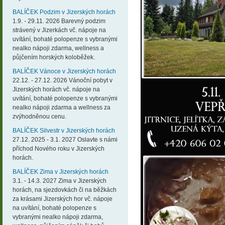
BALÍČEK Podzim v Jizerských horách
1.9. - 29.11. 2026 Barevný podzim
strávený v Jizerkách vč. nápoje na
uvítání, bohaté polopenze s vybranými
nealko nápoji zdarma, wellness a
půjčením horských koloběžek.
BALÍČEK Vánoce v Jizerských horách
22.12. - 27.12. 2026 Vánoční pobyt v
Jizerských horách vč. nápoje na
uvítání, bohaté polopenze s vybranými
nealko nápoji zdarma a wellness za
zvýhodněnou cenu.
BALÍČEK Silvestr v Jizerských horách
27.12. 2025 - 3.1. 2027 Oslavte s námi
příchod Nového roku v Jizerských
horách.
BALÍČEK Zima v Jizerských horách
3.1. - 14.3. 2027 Zima v Jizerských
horách, na sjezdovkách či na běžkách
za krásami Jizerských hor vč. nápoje
na uvítání, bohaté polopenze s
vybranými nealko nápoji zdarma,