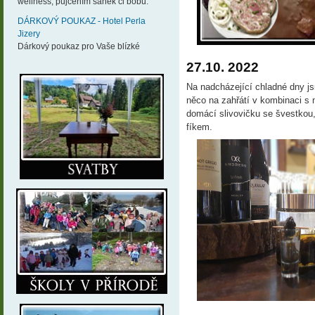
wellness, půjčením sáněk či bobů.
DÁRKOVÝ POUKAZ - Hotel Perla
Jizery
Dárkový poukaz pro Vaše blízké
27.10. 2022
Na nadcházející chladné dny jsm
něco na zahřátí v kombinaci 
domácí slivovičku se švestkou
fíkem.