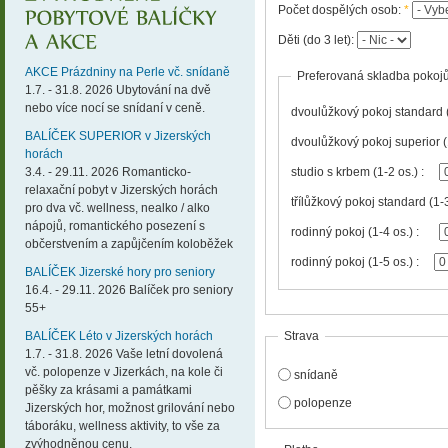
Počet dospělých osob:
*
Děti (do 3 let):
AKCE Prázdniny na Perle vč. snídaně
Preferovaná skladba pokoj
1.7. - 31.8. 2026 Ubytování na dvě
nebo více nocí se snídaní v ceně.
dvoulůžkový pokoj standard (
BALÍČEK SUPERIOR v Jizerských
dvoulůžkový pokoj superior (
horách
3.4. - 29.11. 2026 Romanticko-
studio s krbem (1-2 os.) :
relaxační pobyt v Jizerských horách
pro dva vč. wellness, nealko / alko
nápojů, romantického posezení s
rodinný pokoj (1-4 os.) :
občerstvením a zapůjčením koloběžek
rodinný pokoj (1-5 os.) :
BALÍČEK Jizerské hory pro seniory
16.4. - 29.11. 2026 Balíček pro seniory
55+
BALÍČEK Léto v Jizerských horách
Strava
1.7. - 31.8. 2026 Vaše letní dovolená
vč. polopenze v Jizerkách, na kole či
snídaně
pěšky za krásami a památkami
polopenze
Jizerských hor, možnost grilování nebo
táboráku, wellness aktivity, to vše za
zvýhodněnou cenu.