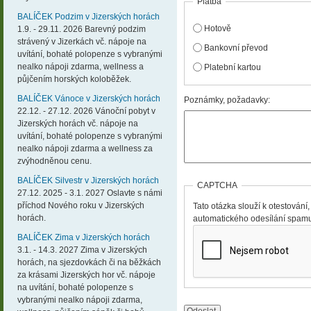
Platba
BALÍČEK Podzim v Jizerských horách
Hotově
1.9. - 29.11. 2026 Barevný podzim
strávený v Jizerkách vč. nápoje na
Bankovní převod
uvítání, bohaté polopenze s vybranými
nealko nápoji zdarma, wellness a
Platební kartou
půjčením horských koloběžek.
BALÍČEK Vánoce v Jizerských horách
Poznámky, požadavky:
22.12. - 27.12. 2026 Vánoční pobyt v
Jizerských horách vč. nápoje na
uvítání, bohaté polopenze s vybranými
nealko nápoji zdarma a wellness za
zvýhodněnou cenu.
BALÍČEK Silvestr v Jizerských horách
CAPTCHA
27.12. 2025 - 3.1. 2027 Oslavte s námi
příchod Nového roku v Jizerských
Tato otázka slouží k otestování,
horách.
automatického odesílání spam
BALÍČEK Zima v Jizerských horách
3.1. - 14.3. 2027 Zima v Jizerských
horách, na sjezdovkách či na běžkách
za krásami Jizerských hor vč. nápoje
na uvítání, bohaté polopenze s
vybranými nealko nápoji zdarma,