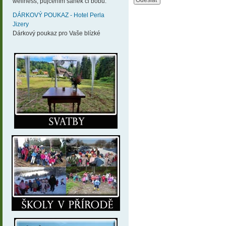
wellness, půjčením sáněk či bobů.
DÁRKOVÝ POUKAZ - Hotel Perla
Jizery
Dárkový poukaz pro Vaše blízké