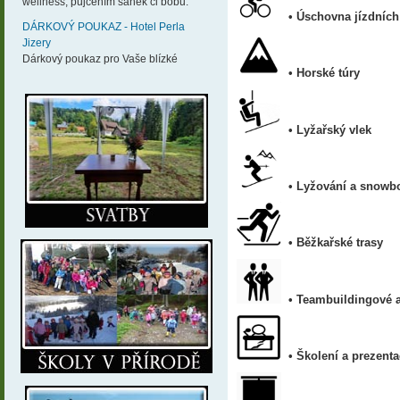
wellness, půjčením sáněk či bobů.
• Úschovna jízdních
DÁRKOVÝ POUKAZ - Hotel Perla
Jizery
Dárkový poukaz pro Vaše blízké
• Horské túry
• Lyžařský vlek
•
Lyžování a snowb
• Běžkařské trasy
•
Teambuildingové 
•
Školení a prezent