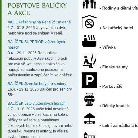
• Rodiny s dětmi ví
AKCE Prázdniny na Perle vč. snídaně
1.7. - 31.8. 2026 Ubytování na dvě
• Nekuřácký hotel
nebo více nocí se snídaní v ceně.
BALÍČEK SUPERIOR v Jizerských
• Vířivka
horách
3.4. - 29.11. 2026 Romanticko-
relaxační pobyt v Jizerských horách
pro dva vč. wellness, nealko / alko
• Finské sauny
nápojů, romantického posezení s
občerstvením a zapůjčením koloběžek
BALÍČEK Jizerské hory pro seniory
• Parkoviště
16.4. - 29.11. 2026 Balíček pro seniory
55+
BALÍČEK Léto v Jizerských horách
• Dětský koutek
1.7. - 31.8. 2026 Vaše letní dovolená
vč. polopenze v Jizerkách, na kole či
pěšky za krásami a památkami
• Letní zahrádka a t
Jizerských hor, možnost grilování nebo
táboráku, wellness aktivity, to vše za
zvýhodněnou cenu.