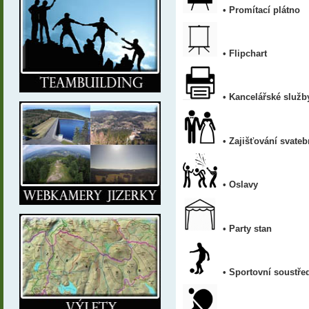
•
Promítací plátno
•
Flipchart
•
Kancelářské služby
•
Zajišťování svate
•
Oslavy
•
Party stan
•
Sportovní soustře