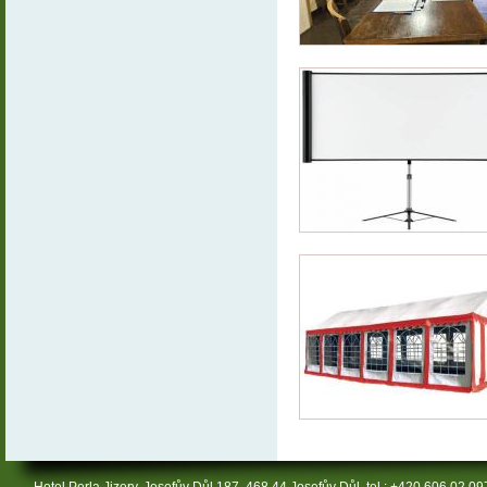
Hotel Perla Jizery, Josefův Důl 187, 468 44 Josefův Důl, tel.: +420 606 02 09