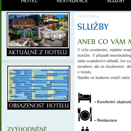
Domů
» Služby
V níže uvedeném, najdete snad
hostům. V případě teambuilding
nebo svatebních obřadů, lze vyř
emailem, ale ze zkušeností, d
v hotelu.
Nadále se budeme snažit naše s
• Komfortní ubytová
• Restaurace