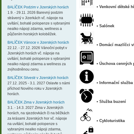
• Venkovní dětské hř
BALÍČEK Podzim v Jizerských horách
1.9. - 29.11. 2026 Barevný podzim
strávený v Jizerkách vč. nápoje na
uvítání, bohaté polopenze s vybranými
• Salónek
nealko nápoji zdarma, wellness a
půjčením horských koloběžek.
BALÍČEK Vánoce v Jizerských horách
• Domácí mazlíčci ví
22.12. - 27.12. 2026 Vánoční pobyt v
Jizerských horách vč. nápoje na
uvítání, bohaté polopenze s vybranými
• Úschova cenných 
nealko nápoji zdarma a wellness za
zvýhodněnou cenu.
BALÍČEK Silvestr v Jizerských horách
• Informační služba
27.12. 2025 - 3.1. 2027 Oslavte s námi
příchod Nového roku v Jizerských
horách.
• Služba buzení
BALÍČEK Zima v Jizerských horách
3.1. - 14.3. 2027 Zima v Jizerských
horách, na sjezdovkách či na běžkách
za krásami Jizerských hor vč. nápoje
• Cykloturistika
na uvítání, bohaté polopenze s
vybranými nealko nápoji zdarma,