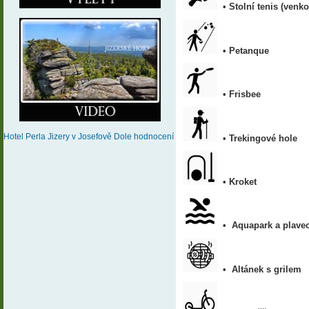
•
Stolní tenis (venko
•
Petanque
•
Frisbee
Hotel Perla Jizery
v Josefově Dole
hodnocení
•
Trekingové hole
•
Kroket
•
Aquapark a plavec
•
Altánek s grilem