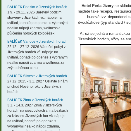
Hotel Perla Jizery
se skládá
BALÍČEK Podzim v Jizerských horách
najdete také recepci, restaurac
1.9. - 29.11. 2026 Barevný podzim
budově tzv. depandanci s
strávený v Jizerkách vč. nápoje na
dvoulůžkové (typ standard / sup
uvítání, bohaté polopenze s vybranými
nealko nápoji zdarma, wellness a
půjčením horských koloběžek.
Ať už se jedná o romantickou
Jizerských horách, vždy se sna
BALÍČEK Vánoce v Jizerských horách
22.12. - 27.12. 2026 Vánoční pobyt v
Jizerských horách vč. nápoje na
uvítání, bohaté polopenze s vybranými
nealko nápoji zdarma a wellness za
zvýhodněnou cenu.
BALÍČEK Silvestr v Jizerských horách
27.12. 2025 - 3.1. 2027 Oslavte s námi
příchod Nového roku v Jizerských
horách.
BALÍČEK Zima v Jizerských horách
3.1. - 14.3. 2027 Zima v Jizerských
horách, na sjezdovkách či na běžkách
za krásami Jizerských hor vč. nápoje
na uvítání, bohaté polopenze s
vybranými nealko nápoji zdarma,