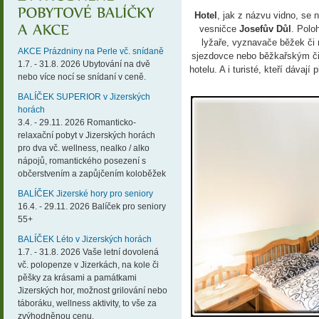
Hotel
, jak z názvu vidno, se
vesničce
Josefův Důl
. Polo
lyžaře, vyznavače běžek či 
AKCE Prázdniny na Perle vč. snídaně
sjezdovce nebo běžkařským či 
1.7. - 31.8. 2026 Ubytování na dvě
hotelu. A i turisté, kteří dávaj
nebo více nocí se snídaní v ceně.
BALÍČEK SUPERIOR v Jizerských
horách
3.4. - 29.11. 2026 Romanticko-
relaxační pobyt v Jizerských horách
pro dva vč. wellness, nealko / alko
nápojů, romantického posezení s
občerstvením a zapůjčením koloběžek
BALÍČEK Jizerské hory pro seniory
16.4. - 29.11. 2026 Balíček pro seniory
55+
BALÍČEK Léto v Jizerských horách
1.7. - 31.8. 2026 Vaše letní dovolená
vč. polopenze v Jizerkách, na kole či
pěšky za krásami a památkami
Jizerských hor, možnost grilování nebo
táboráku, wellness aktivity, to vše za
zvýhodněnou cenu.