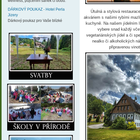
wellness, půjčením sáněk či bobů.
DÁRKOVÝ POUKAZ - Hotel Perla
Útulná a stylová restaurac
Jizery
akváriem s našimi rybími mazl
Dárkový poukaz pro Vaše blízké
kuchyně. Na našem jídelním lís
vybere snad každý včet
vegetariánských jídel a či spe
nealko či alkoholických n
připravenou vino