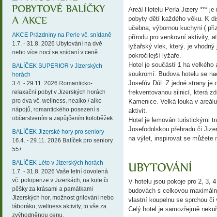
Areál Hotelu Perla Jizery *** j
pobyty dětí každého věku. K dis
učebna, výbornou kuchyni ( př
AKCE Prázdniny na Perle vč. snídaně
přírodu pro venkovní aktivity, 
1.7. - 31.8. 2026 Ubytování na dvě
lyžařský vlek, který. je vhodný 
nebo více nocí se snídaní v ceně.
pokročilejší lyžaře.
Hotel je součástí 1 ha velkého 
BALÍČEK SUPERIOR v Jizerských
soukromí. Budova hotelu se n
horách
Josefův Důl. Z jedné strany je 
3.4. - 29.11. 2026 Romanticko-
relaxační pobyt v Jizerských horách
frekventovanou silnicí, která z
pro dva vč. wellness, nealko / alko
Kamenice. Velká louka v areálu 
nápojů, romantického posezení s
aktivit.
občerstvením a zapůjčením koloběžek
Hotel je lemován turistickými t
Josefodolskou přehradu či Jize
BALÍČEK Jizerské hory pro seniory
na výlet, inspirovat se můžete
16.4. - 29.11. 2026 Balíček pro seniory
55+
BALÍČEK Léto v Jizerských horách
1.7. - 31.8. 2026 Vaše letní dovolená
vč. polopenze v Jizerkách, na kole či
V hotelu jsou pokoje pro 2, 3, 
pěšky za krásami a památkami
budovách s celkovou maximální
Jizerských hor, možnost grilování nebo
vlastní koupelnu se sprchou či 
táboráku, wellness aktivity, to vše za
Celý hotel je samozřejmě neku
zvýhodněnou cenu.