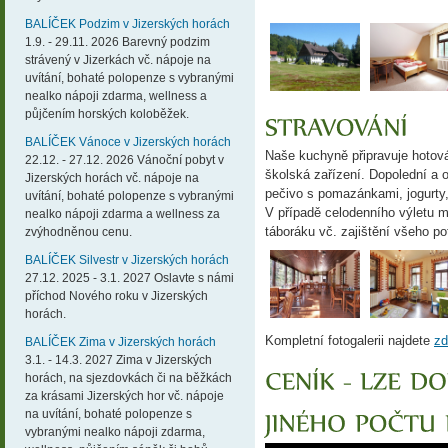
BALÍČEK Podzim v Jizerských horách
1.9. - 29.11. 2026 Barevný podzim
strávený v Jizerkách vč. nápoje na
uvítání, bohaté polopenze s vybranými
nealko nápoji zdarma, wellness a
půjčením horských koloběžek.
BALÍČEK Vánoce v Jizerských horách
Naše kuchyně připravuje hotová
22.12. - 27.12. 2026 Vánoční pobyt v
školská zařízení. Dopolední a 
Jizerských horách vč. nápoje na
pečivo s pomazánkami, jogurty
uvítání, bohaté polopenze s vybranými
V případě celodenního výletu 
nealko nápoji zdarma a wellness za
táboráku vč. zajištění všeho po
zvýhodněnou cenu.
BALÍČEK Silvestr v Jizerských horách
27.12. 2025 - 3.1. 2027 Oslavte s námi
příchod Nového roku v Jizerských
horách.
Kompletní fotogalerii najdete
zd
BALÍČEK Zima v Jizerských horách
3.1. - 14.3. 2027 Zima v Jizerských
horách, na sjezdovkách či na běžkách
za krásami Jizerských hor vč. nápoje
na uvítání, bohaté polopenze s
vybranými nealko nápoji zdarma,