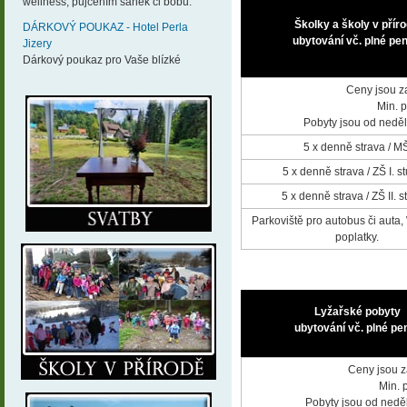
wellness, půjčením sáněk či bobů.
Školky a školy v přír
DÁRKOVÝ POUKAZ - Hotel Perla
ubytování vč. plné pe
Jizery
Dárkový poukaz pro Vaše blízké
Ceny jsou za 
Min. 
Pobyty jsou od neděle
5 x denně strava / M
5 x denně strava / ZŠ I. 
5 x denně strava / ZŠ II. 
Parkoviště pro autobus či auta, 
poplatky.
Lyžařské pobyty
ubytování vč. plné pe
Ceny jsou za
Min. 
Pobyty jsou od neděle