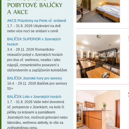
AKCE Prázdniny na Perle vč. snídaně
1.7. - 31.8. 2026 Ubytování na dvě
nebo více nocí se snídaní v ceně.
BALÍČEK SUPERIOR v Jizerských
horách
3.4. - 29.11. 2026 Romanticko-
relaxační pobyt v Jizerských horách
pro dva vč. wellness, nealko / alko
nápojů, romantického posezení s
občerstvením a zapůjčením koloběžek
BALÍČEK Jizerské hory pro seniory
16.4. - 29.11. 2026 Balíček pro seniory
55+
BALÍČEK Léto v Jizerských horách
1.7. - 31.8. 2026 Vaše letní dovolená
vč. polopenze v Jizerkách, na kole či
pěšky za krásami a památkami
Jizerských hor, možnost grilování nebo
táboráku, wellness aktivity, to vše za
zvýhodněnou cenu.