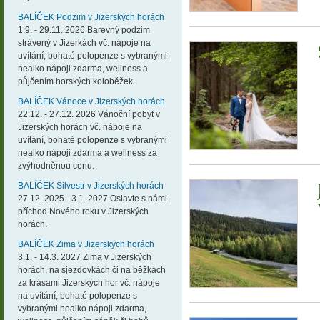
BALÍČEK Podzim v Jizerských horách
1.9. - 29.11. 2026 Barevný podzim
strávený v Jizerkách vč. nápoje na
uvítání, bohaté polopenze s vybranými
nealko nápoji zdarma, wellness a
půjčením horských koloběžek.
BALÍČEK Vánoce v Jizerských horách
22.12. - 27.12. 2026 Vánoční pobyt v
Jizerských horách vč. nápoje na
uvítání, bohaté polopenze s vybranými
nealko nápoji zdarma a wellness za
zvýhodněnou cenu.
BALÍČEK Silvestr v Jizerských horách
27.12. 2025 - 3.1. 2027 Oslavte s námi
příchod Nového roku v Jizerských
horách.
BALÍČEK Zima v Jizerských horách
3.1. - 14.3. 2027 Zima v Jizerských
horách, na sjezdovkách či na běžkách
za krásami Jizerských hor vč. nápoje
na uvítání, bohaté polopenze s
vybranými nealko nápoji zdarma,