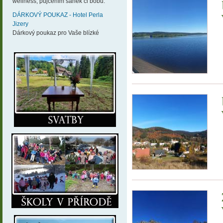
wellness, půjčením sáněk či bobů.
DÁRKOVÝ POUKAZ - Hotel Perla
Jizery
Dárkový poukaz pro Vaše blízké