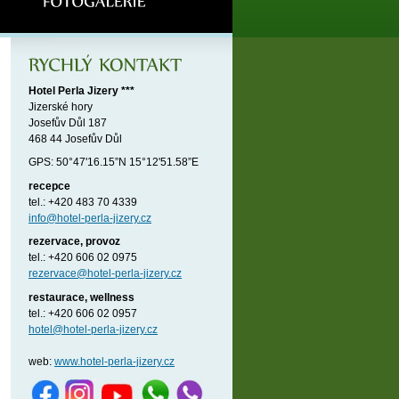
Hotel Perla Jizery ***
Jizerské hory
Josefův Důl 187
468 44 Josefův Důl
GPS: 50°47'16.15”N 15°12'51.58”E
recepce
tel.: +420 483 70 4339
info@hotel-perla-jizery.cz
rezervace, provoz
tel.: +420 606 02 0975
rezervace@hotel-perla-jizery.cz
restaurace, wellness
tel.: +420 606 02 0957
hotel@hotel-perla-jizery.cz
web:
www.hotel-perla-jizery.cz