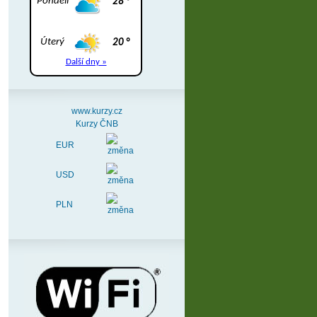
www.kurzy.cz
Kurzy ČNB
EUR
USD
PLN