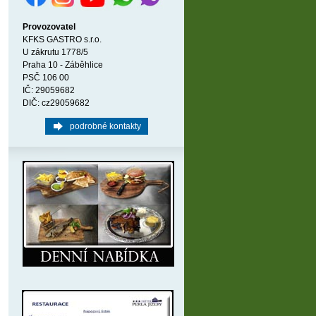
Provozovatel
KFKS GASTRO s.r.o.
U zákrutu 1778/5
Praha 10 - Záběhlice
PSČ 106 00
IČ: 29059682
DIČ: cz29059682
podrobné kontakty