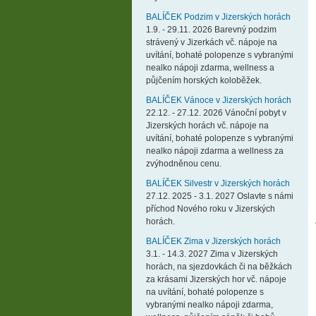
BALÍČEK Podzim v Jizerských horách
1.9. - 29.11. 2026 Barevný podzim
strávený v Jizerkách vč. nápoje na
uvítání, bohaté polopenze s vybranými
nealko nápoji zdarma, wellness a
půjčením horských koloběžek.
BALÍČEK Vánoce v Jizerských horách
22.12. - 27.12. 2026 Vánoční pobyt v
Jizerských horách vč. nápoje na
uvítání, bohaté polopenze s vybranými
nealko nápoji zdarma a wellness za
zvýhodněnou cenu.
BALÍČEK Silvestr v Jizerských horách
27.12. 2025 - 3.1. 2027 Oslavte s námi
příchod Nového roku v Jizerských
horách.
BALÍČEK Zima v Jizerských horách
3.1. - 14.3. 2027 Zima v Jizerských
horách, na sjezdovkách či na běžkách
za krásami Jizerských hor vč. nápoje
na uvítání, bohaté polopenze s
vybranými nealko nápoji zdarma,