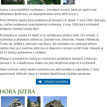
Jedna z nejznámějších rozhleden v Jizerských horách, která se vypíná nad
střediskem Bedřichov, na stejnojmenném vrchu (859 m.n.m.).
První dřevěná stavba byla postavena již koncem 19. století. V roce 1906 však byla
po zničení postavená nová kamenná rozhledna. V roce 1934 byl k rozhledně
přistaven rozlehlý horský dům.
Rozhledna je vysoká 24 metrů a na vyhlídkovou plošinu vede 102 schodů. Z
rozhledny je překrásný výhled na Jizerské hory, Krkonoše, Polsko i Německo,
Český ráj, Ještěd a Jablonec nad Nisou. Na rozhlednu lze vystoupit během
celého roku, je-li zavřena, klíče jsou k dispozici v recepci uvnitř chaty. Vstupné je
20 Kč formou pohlednice s razítkem.
Přístup k rozhledně je možný po značených turistických stezkách z Rýnovic,
Janova n. N. a Bedřichova. Autem lze přes Bedřichov dojet až k rozhledně.
Okolí rozhledy nabízí ideální podmínky pro pěší turistiku a cyklovýlety. V zimě
upravované běžecké stopy a v blízkém Bedřichově lyžařské sjezdovky.
Virtuální prohlídka