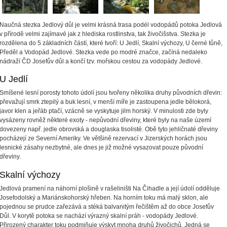
Naučná stezka Jedlový důl je velmi krásná trasa podél vodopádů potoka Jedlová
v přírodě velmi zajímavé jak z hlediska rostlinstva, tak živočišstva. Stezka je
rozdělena do 5 základních částí, které tvoří: U Jedlí, Skalní výchozy, U černé tůně,
Předěl a Vodopád Jedlové. Stezka vede po modré značce, začíná nedaleko
nádraží ČD Josefův důl a končí tzv. mořskou cestou za vodopády Jedlové.
U Jedlí
Smíšené lesní porosty tohoto údolí jsou tvořeny několika druhy původních dřevin:
převažují smrk ztepilý a buk lesní, v menší míře je zastoupena jedle bělokorá,
javor klen a jeřáb ptačí, vzácně se vyskytuje jilm horský. V minulosti zde byly
vysázeny rovněž některé exoty - nepůvodní dřeviny, které byly na naše území
dovezeny např. jedle obrovská a douglaska tisolisté. Obě tyto jehličnaté dřeviny
pocházejí ze Severní Ameriky. Ve většině rezervací v Jizerských horách jsou
lesnické zásahy nezbytné, ale dnes je již možné vysazovat pouze původní
dřeviny.
Skalní výchozy
Jedlová pramení na náhorní plošině v rašeliništi Na Čihadle a její údolí odděluje
Josefodolský a Mariánskohorský hřeben. Na horním toku má malý sklon, ale
pojednou se prudce zařezává a stéká balvanitým řečištěm až do obce Josefův
Důl. V korytě potoka se nachází výrazný skalní práh - vodopády Jedlové.
Přirozený charakter toku podmiňuje výskyt mnoha druhů živočichů. Jedná se