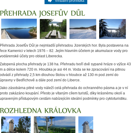
Virtuální prohlídka
Přehrada Josefův Důl je nejmladší přehradou Jizerských hor. Byla postavena na
řece Kamenici v letech 1976 – 82. Jejím hlavním účelem je akumulace vody pro
vodárenské účely pro oblast Liberecka.
Zatopená plocha přehrady je 138 ha. Přehradu tvoří dvě sypané hráze o výšce 43
m a délce kolem 720 m. Hloubka je asi 44 m. Voda se ke zpracování na pitnou
odvádí z přehrady 2,5 km dlouhou štolou v hloubce až 130 m pod zemí do
úpravny v Bedřichově a dále pod zemí do Liberce.
Jako zásobárna pitné vody náleží celá přehrada do ochranného pásma a je v ní
proto zakázáno koupání. Přesto je vítaným cílem turistů, díky krásnému okolí a
upraveným přístupovým cestám nabízejícím ideální podmínky pro cykloturistiku.