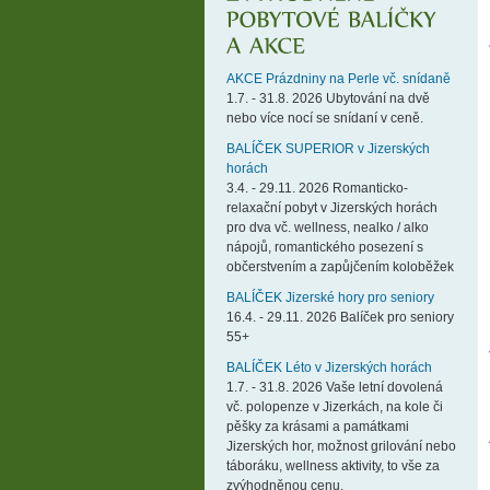
AKCE Prázdniny na Perle vč. snídaně
1.7. - 31.8. 2026 Ubytování na dvě
nebo více nocí se snídaní v ceně.
BALÍČEK SUPERIOR v Jizerských
horách
3.4. - 29.11. 2026 Romanticko-
relaxační pobyt v Jizerských horách
pro dva vč. wellness, nealko / alko
nápojů, romantického posezení s
občerstvením a zapůjčením koloběžek
BALÍČEK Jizerské hory pro seniory
16.4. - 29.11. 2026 Balíček pro seniory
55+
BALÍČEK Léto v Jizerských horách
1.7. - 31.8. 2026 Vaše letní dovolená
vč. polopenze v Jizerkách, na kole či
pěšky za krásami a památkami
Jizerských hor, možnost grilování nebo
táboráku, wellness aktivity, to vše za
zvýhodněnou cenu.