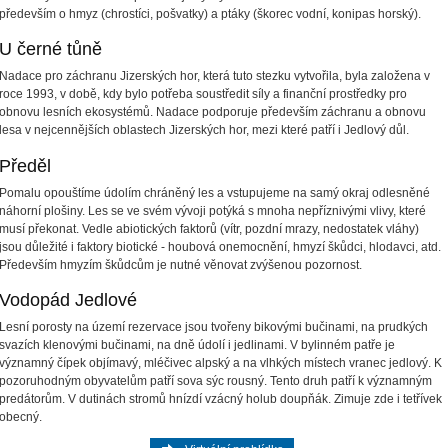
především o hmyz (chrostíci, pošvatky) a ptáky (škorec vodní, konipas horský).
U černé tůně
Nadace pro záchranu Jizerských hor, která tuto stezku vytvořila, byla založena v
roce 1993, v době, kdy bylo potřeba soustředit síly a finanční prostředky pro
obnovu lesních ekosystémů. Nadace podporuje především záchranu a obnovu
lesa v nejcennějších oblastech Jizerských hor, mezi které patří i Jedlový důl.
Předěl
Pomalu opouštíme údolím chráněný les a vstupujeme na samý okraj odlesněné
náhorní plošiny. Les se ve svém vývoji potýká s mnoha nepříznivými vlivy, které
musí překonat. Vedle abiotických faktorů (vítr, pozdní mrazy, nedostatek vláhy)
jsou důležité i faktory biotické - houbová onemocnění, hmyzí škůdci, hlodavci, atd.
Především hmyzím škůdcům je nutné věnovat zvýšenou pozornost.
Vodopád Jedlové
Lesní porosty na území rezervace jsou tvořeny bikovými bučinami, na prudkých
svazích klenovými bučinami, na dně údolí i jedlinami. V bylinném patře je
významný čípek objímavý, mléčivec alpský a na vlhkých místech vranec jedlový. K
pozoruhodným obyvatelům patří sova sýc rousný. Tento druh patří k významným
predátorům. V dutinách stromů hnízdí vzácný holub doupňák. Zimuje zde i tetřívek
obecný.