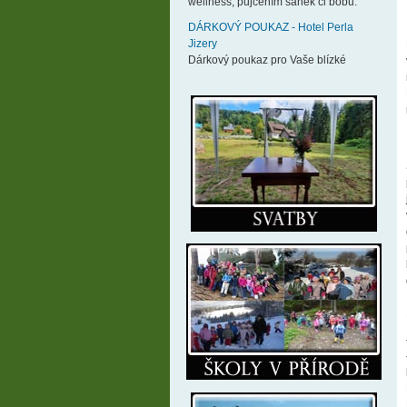
wellness, půjčením sáněk či bobů.
DÁRKOVÝ POUKAZ - Hotel Perla
Jizery
Dárkový poukaz pro Vaše blízké