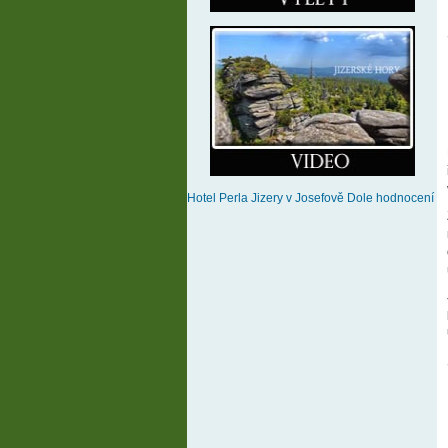
Hotel Perla Jizery
v Josefově Dole
hodnocení