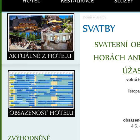
Domů
» Svatby
volné 
listop
obsazené
4.6. 