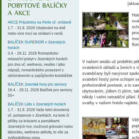
(aktua
Hot
sva
AKCE Prázdniny na Perle vč. snídaně
scho
1.7. - 31.8. 2026 Ubytování na dvě
pros
nebo více nocí se snídaní v ceně.
mod
BALÍČEK SUPERIOR v Jizerských
flor
horách
3.4. - 29.11. 2026 Romanticko-
relaxační pobyt v Jizerských horách
V našem areálu už proběhlo pě
pro dva vč. wellness, nealko / alko
svatebních obřadů a ženich s 
nápojů, romantického posezení s
svatebčany byli navýsost spok
občerstvením a zapůjčením koloběžek
svatební hosty jsme schopni se 
BALÍČEK Jizerské hory pro seniory
profesionálně postarat, a to s
16.4. - 29.11. 2026 Balíček pro seniory
ubytováním, jídlem či pitím, ta
55+
někdy i velmi netradiční přání
svatby v našem hotelu najdete
BALÍČEK Léto v Jizerských horách
1.7. - 31.8. 2026 Vaše letní dovolená
vč. polopenze v Jizerkách, na kole či
Vět
pěšky za krásami a památkami
pop
Jizerských hor, možnost grilování nebo
sch
táboráku, wellness aktivity, to vše za
sch
zvýhodněnou cenu.