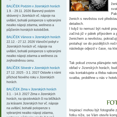
žen
BALÍČEK Podzim v Jizerských horách
sva
1.9. - 29.11. 2026 Barevný podzim
Pak
strávený v Jizerkách vč. nápoje na
ženich s nevěstou své představ
uvítání, bohaté polopenze s vybranými
detailech.
nealko nápoji zdarma, wellness a
I když to nemusí být nutně pra
půjčením horských koloběžek.
začíná již v pátek příjezdem a 
BALÍČEK Vánoce v Jizerských horách
ženichem a nevěstou, pokračuj
22.12. - 27.12. 2026 Vánoční pobyt v
protahují se do pozdějších noč
Jizerských horách vč. nápoje na
následuje odjezd v čase, na k
uvítání, bohaté polopenze s vybranými
nealko nápoji zdarma a wellness za
zvýhodněnou cenu.
Tak pokud zrovna plánujete net
obřad v Jizerských horách, bu
BALÍČEK Silvestr v Jizerských horách
nás kontaktujete a třeba nakon
27.12. 2025 - 3.1. 2027 Oslavte s námi
příchod Nového roku v Jizerských
svatba, proběhne u nás v hotel
horách.
BALÍČEK Zima v Jizerských horách
3.1. - 14.3. 2027 Zima v Jizerských
horách, na sjezdovkách či na běžkách
za krásami Jizerských hor vč. nápoje
na uvítání, bohaté polopenze s
Inspirací mohou být fotografie z
vybranými nealko nápoji zdarma,
fotku níže, se Vám otevře kompl