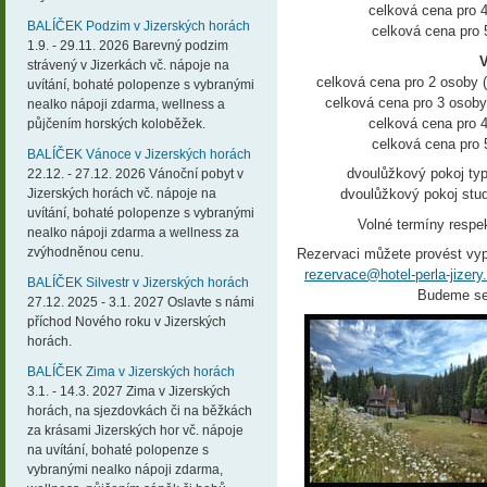
celková cena pro 
BALÍČEK Podzim v Jizerských horách
celková cena pro 
1.9. - 29.11. 2026 Barevný podzim
V
strávený v Jizerkách vč. nápoje na
celková cena pro 2 osoby 
uvítání, bohaté polopenze s vybranými
celková cena pro 3 osoby
nealko nápoji zdarma, wellness a
celková cena pro 
půjčením horských koloběžek.
celková cena pro 
BALÍČEK Vánoce v Jizerských horách
dvoulůžkový pokoj typ
22.12. - 27.12. 2026 Vánoční pobyt v
Jizerských horách vč. nápoje na
dvoulůžkový pokoj stud
uvítání, bohaté polopenze s vybranými
Volné termíny respe
nealko nápoji zdarma a wellness za
zvýhodněnou cenu.
Rezervaci můžete provést v
rezervace@hotel-perla-jizery
BALÍČEK Silvestr v Jizerských horách
Budeme se 
27.12. 2025 - 3.1. 2027 Oslavte s námi
příchod Nového roku v Jizerských
horách.
BALÍČEK Zima v Jizerských horách
3.1. - 14.3. 2027 Zima v Jizerských
horách, na sjezdovkách či na běžkách
za krásami Jizerských hor vč. nápoje
na uvítání, bohaté polopenze s
vybranými nealko nápoji zdarma,