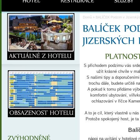
Domů
» BALÍČEK Podzim v Jizerský
S příchodem podzimu vás srde
užít krásné chvíle v ma
S našimi tipy a doporučeními 
trochu dále, budete určitě 
A pokud k tomu přidáme výbo
komfortní ubytování, vířiv
ochlazování v říčce Kamen
A to je cíl, který vlastně u n
Protože spokojený host, je ta 
Balí
nápoj na uvítání v hotelové r