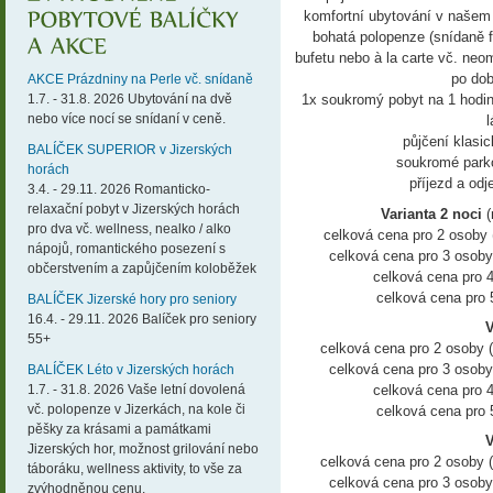
komfortní ubytování v našem 
bohatá polopenze (snídaně 
bufetu nebo à la carte vč. n
po dob
AKCE Prázdniny na Perle vč. snídaně
1.7. - 31.8. 2026 Ubytování na dvě
1x soukromý pobyt na 1 hodin
nebo více nocí se snídaní v ceně.
půjčení klasi
BALÍČEK SUPERIOR v Jizerských
soukromé parko
horách
příjezd a od
3.4. - 29.11. 2026 Romanticko-
relaxační pobyt v Jizerských horách
Varianta 2 noci
(
pro dva vč. wellness, nealko / alko
celková cena pro 2 osoby 
nápojů, romantického posezení s
celková cena pro 3 osoby
občerstvením a zapůjčením koloběžek
celková cena pro 
celková cena pro 
BALÍČEK Jizerské hory pro seniory
16.4. - 29.11. 2026 Balíček pro seniory
V
55+
celková cena pro 2 osoby 
celková cena pro 3 osoby
BALÍČEK Léto v Jizerských horách
1.7. - 31.8. 2026 Vaše letní dovolená
celková cena pro 
vč. polopenze v Jizerkách, na kole či
celková cena pro 
pěšky za krásami a památkami
V
Jizerských hor, možnost grilování nebo
celková cena pro 2 osoby 
táboráku, wellness aktivity, to vše za
celková cena pro 3 osoby
zvýhodněnou cenu.