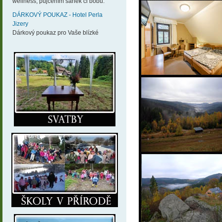
wellness, půjčením sáněk či bobů.
DÁRKOVÝ POUKAZ - Hotel Perla
Jizery
Dárkový poukaz pro Vaše blízké