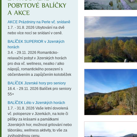
AKCE Prázdniny na Perle vč. snídaně
1.7. - 31.8. 2026 Ubytování na dvě
nebo více nocí se snídaní v ceně.
BALÍČEK SUPERIOR v Jizerských
horách
3.4. - 29.11. 2026 Romanticko-
relaxační pobyt v Jizerských horách
pro dva vč. wellness, nealko / alko
nápojů, romantického posezení s
občerstvením a zapůjčením koloběžek
BALÍČEK Jizerské hory pro seniory
16.4. - 29.11. 2026 Balíček pro seniory
55+
BALÍČEK Léto v Jizerských horách
1.7. - 31.8. 2026 Vaše letní dovolená
vč. polopenze v Jizerkách, na kole či
pěšky za krásami a památkami
Jizerských hor, možnost grilování nebo
táboráku, wellness aktivity, to vše za
zvýhodněnou cenu.