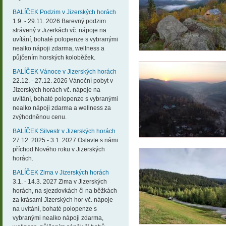
BALÍČEK Podzim v Jizerských horách
1.9. - 29.11. 2026 Barevný podzim
strávený v Jizerkách vč. nápoje na
uvítání, bohaté polopenze s vybranými
nealko nápoji zdarma, wellness a
půjčením horských koloběžek.
BALÍČEK Vánoce v Jizerských horách
22.12. - 27.12. 2026 Vánoční pobyt v
Jizerských horách vč. nápoje na
uvítání, bohaté polopenze s vybranými
nealko nápoji zdarma a wellness za
zvýhodněnou cenu.
BALÍČEK Silvestr v Jizerských horách
27.12. 2025 - 3.1. 2027 Oslavte s námi
příchod Nového roku v Jizerských
horách.
BALÍČEK Zima v Jizerských horách
3.1. - 14.3. 2027 Zima v Jizerských
horách, na sjezdovkách či na běžkách
za krásami Jizerských hor vč. nápoje
na uvítání, bohaté polopenze s
vybranými nealko nápoji zdarma,