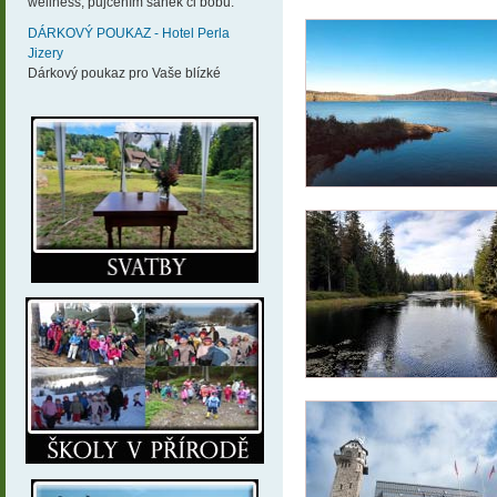
wellness, půjčením sáněk či bobů.
DÁRKOVÝ POUKAZ - Hotel Perla
Jizery
Dárkový poukaz pro Vaše blízké