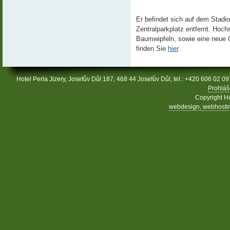
Er befindet sich auf dem Stad
Zentralparkplatz entfernt. Hochs
Baumwipfeln, sowie eine neue O
finden Sie
hier
.
Hotel Perla Jizery, Josefův Důl 187, 468 44 Josefův Důl, tel.: +420 606 02 09
Prohláš
Copyright Ho
webdesign, webhosting