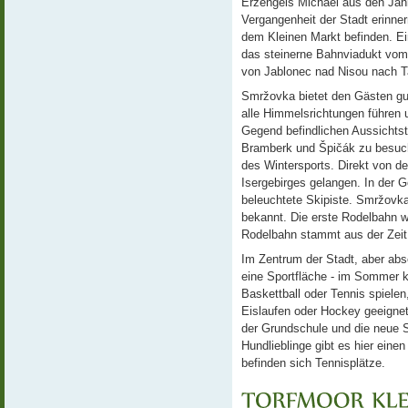
Erzengels Michael aus den Jah
Vergangenheit der Stadt erinner
dem Kleinen Markt befinden. Ei
das steinerne Bahnviadukt vom 
von Jablonec nad Nisou nach Ta
Smržovka bietet den Gästen gu
alle Himmelsrichtungen führen u
Gegend befindlichen Aussichts
Bramberk und Špičák zu besuche
des Wintersports. Direkt von d
Isergebirges gelangen. In der Ge
beleuchtete Skipiste. Smržovka
bekannt. Die erste Rodelbahn w
Rodelbahn stammt aus der Zeit
Im Zentrum der Stadt, aber abs
eine Sportfläche - im Sommer ka
Baskettball oder Tennis spielen,
Eislaufen oder Hockey geeignet.
der Grundschule und die neue Sp
Hundlieblinge gibt es hier eine
befinden sich Tennisplätze.