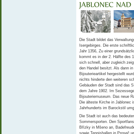
Die Stadt bildet das Verwaltung
Isergebirges. Die erste schrift
Jahr 1356, Zu einer grundsätzl
kommt es in der 2. Hälfte des 1
sich schnell, aber zugleich zei
den Handel besitzt. Als dann in
Bijouterieartikel hergestellt w
nichts hinderte den weiteren sc
Gebäuden der Stadt sind das St
dem Jahre 1902. Im Sezessegeb
Bijouteriemuseum. Das neue Ra
Die älteste Kirche in Jablonec 
Jahrhunderts im Barockstil um
Die Stadt ist auch das bedeut
Sommersporten. Den Sportfans u
Břízky in Mšeno an, Badefreude
sowie Tennishallen in Proseč un