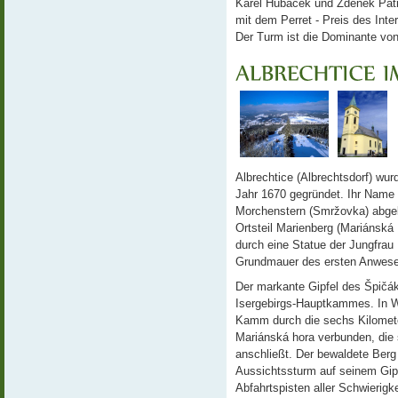
Karel Hubáček und Zdeněk Patr
mit dem Perret - Preis des Inte
Der Turm ist die Dominante von
Albrechtice (Albrechtsdorf) w
Jahr 1670 gegründet. Ihr Name 
Morchenstern (Smržovka) abgel
Ortsteil Marienberg (Mariánská
durch eine Statue der Jungfrau
Grundmauer des ersten Anwese
Der markante Gipfel des Špičák
Isergebirgs-Hauptkammes. In Wi
Kamm durch die sechs Kilomete
Mariánská hora verbunden, die 
anschließt. Der bewaldete Berg
Aussichtssturm auf seinem Gipf
Abfahrtspisten aller Schwierigk