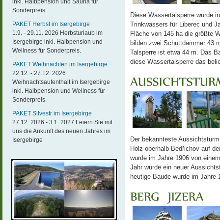
inkl. Halbpension und Sauna für
Sonderpreis.
Diese Wassertalsperre wurde in
PAKET Herbst im Isergebirge
Trinkwassers für Liberec und Ja
1.9. - 29.11. 2026 Herbsturlaub im
Fläche von 145 ha die größte W
Isergebirge inkl. Halbpension und
bilden zwei Schüttdämmer 43 m
Wellness für Sonderpreis.
Talsperre ist etwa 44 m. Das Ba
diese Wassertalsperre das belie
PAKET Weihnachten im Isergebirge
22.12. - 27.12. 2026
Weihnachtsaufenthalt im Isergebirge
inkl. Halbpension und Wellness für
Sonderpreis.
PAKET Silvestr im Isergebirge
27.12. 2026 - 3.1. 2027 Feiern Sie mit
uns die Ankunft des neuen Jahres im
Der bekannteste Aussichtsturm 
Isergebirge
Holz oberhalb Bedřichov auf d
wurde im Jahre 1906 von einem 
Jahr wurde ein neuer Aussichts
heutige Baude wurde im Jahre 